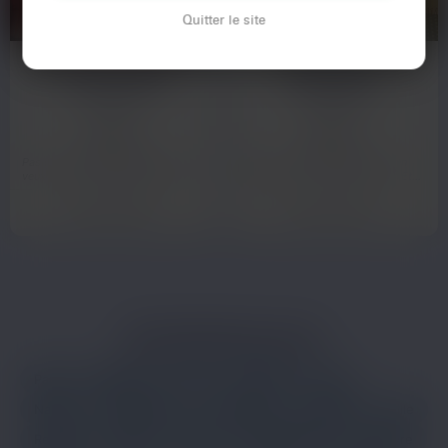
Quitter le site
Cassandre
Monique
29 ans
53 ans
Pau
Pau
Pas de mec timide ni d’attache. Je
Pfff, j'ai croisé un beau gosse en
veux du chaud maintenant.J’ai 29
flânant dans le centre de Pau... Et
ans et passe mes…
là, BAM, ça m'a…
Voir son profil
Voir son profil
LES PRINCIPALES VILLES
Paris
Marseille
Lyon
Toulouse
Nice
Nantes
Montpellier
Strasbourg
Bordeaux
Lille
Rennes
Reims
Toulon
Saint-Étienne
Le Havre