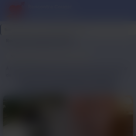
Rencontre Cougar
Cougar ce soir, plaisir garanti
Rencontre Cougar
>
Pyrénées-Atlantiques
>
Pau
Rencontre cougar près de Pau
10
Dernière connexion il y a 57 min
profils
À Pau, les femmes mûres savent où se retrouver pour profiter
de moments agréables et enrichissants. Elles fréquentent
souvent des lieux qui allient calme et convivialité, parfaits
PROFILS DE FEMMES MÛRES DISPONIBLES
pour des rencontres authentiques. Les bars calmes de la ville
offrent une ambiance feutrée, idéale pour échanger autour
d’un verre de vin local. Ces espaces cosy, souvent
agrémentés de fauteuils confortables et d’une décoration
soignée, invitent à la détente et à la conversation.
Les lieux culturels ne sont pas en reste, attirant celles qui
souhaitent nourrir leur esprit. Musées, galeries d’art et théâtres