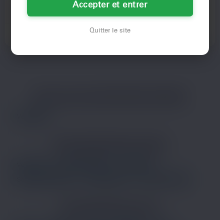
Accepter et entrer
Actuellement à Versailles pour le
J'ai envie.Je suis cette fille que tu
boulot, l'envie de pimenter ma
croises dans la rue et qui ne paye
soirée s'impose. Je suis…
pas de mine…
Quitter le site
Voir son profil
Voir son profil
LES VILLES DU DÉPARTEMENT
YVELINES
Versailles
LES DÉPARTEMENTS VOISINS
Val-d'oise
Hauts-de-Seine
Essonne
Seine-Saint-Denis
Val-de-Marne
Seine-Maritime
LES PRINCIPALES VILLES