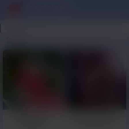
Rencontre Cougar
Cougar ce soir, plaisir garanti
Rencontre Cougar
>
Yvelines
Yvelines
Madeleine
Marie-Louise
50 ans
65 ans