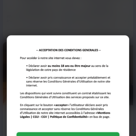
Versailles
Versailles
Elle est là, 50 balais et une envie
Retraitée à Versailles, j'ai
brûlante qui ne lui laisse pas de
l'expérience de la vie et j'ai décidé
répit. haha Les…
de l'embrasser…
Voir son profil
Voir son profil
Luisa
Alexandra
62 ans
37 ans
Versailles
Versailles