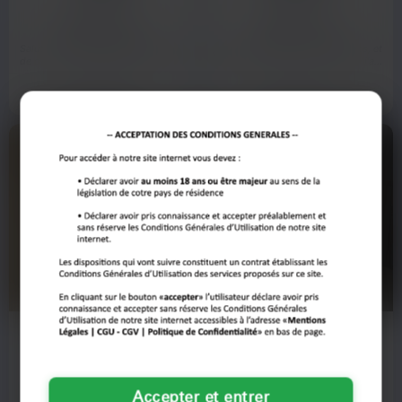
Besançon
Besançon
Salut, c'est Amélie, 39 ans. Fatiguée
Salut, c’est Martine. J'ai 48 piges, et
de ces mecs qui promettent monts
franchement, ça fait un bail que j'ai
et merveilles et…
pas pris le…
Voir son profil
Voir son profil
Lison
Geneviève
38 ans
54 ans
Besançon
Besançon
Accepter et entrer