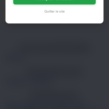
Alors pourquoi je reste coincée ici
Besançon, c’est ma ville mais je
devant mon café tiède si c’est pour
rêve d’un mec qui ose se lancer !
Quitter le site
rien ? Je bosse…
Disparu depuis trois…
Voir son profil
Voir son profil
LES VILLES DU DÉPARTEMENT
DOUBS
Besançon
LES DÉPARTEMENTS VOISINS
Haut-Rhin
Haute-Savoie
LES PRINCIPALES VILLES
Paris
Marseille
Lyon
Toulouse
Nice