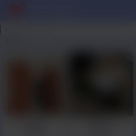
Rencontre Cougar
Cougar ce soir, plaisir garanti
Rencontre Cougar
>
Doubs
Doubs
Amélie
Martine
39 ans
48 ans