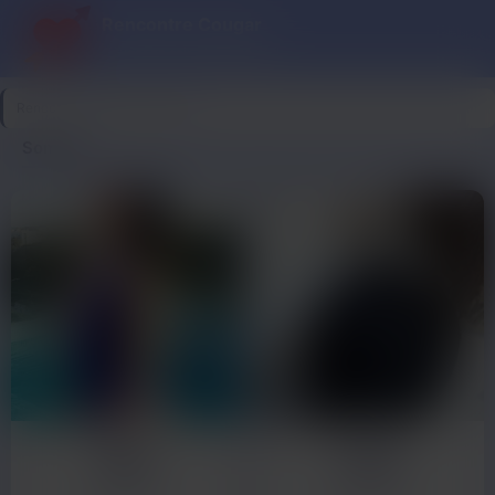
Rencontre Cougar
Cougar ce soir, plaisir garanti
Rencontre Cougar
>
Somme
Somme
Nina
Linda
34 ans
35 ans