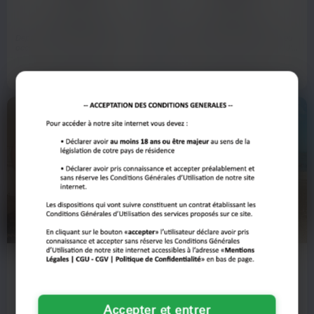
Amiens
Amiens
Depuis trois jours, j’ai l’esprit
Salut à tous, je suis Linda et j'ai eu
occupé par cette découverte. L’idée
une journée de merde au travail. J'ai
de mon ex avec…
besoin de me…
Voir son profil
Voir son profil
Alice
Mireille
36 ans
62 ans
Amiens
Amiens
Accepter et entrer