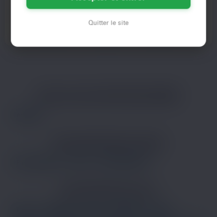
Salut, c’est Alice, 36 piges,
Salut le groupe, première fois que
française d’Amiens, et j’ai clairement
je poste ici mais l'été a mis la
Quitter le site
besoin de changer…
pression. Alors voilà…
Voir son profil
Voir son profil
LES VILLES DU DÉPARTEMENT
SOMME
Amiens
LES DÉPARTEMENTS VOISINS
Pas-de-Calais
Nord
Seine-Maritime
LES PRINCIPALES VILLES
Paris
Marseille
Lyon
Toulouse
Nice