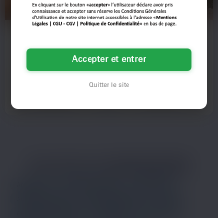
Ines
Sabine
36 ans
63 ans
Accepter et entrer
Saint-Denis
Saint-Denis
Célibataire de 36 ans, en quête d'un
Marie 63 ans (pas d'escargots !)兴
Quitter le site
gars sympa pour partager des
业街近Saint-DenisJ’ai sorti mon cul
moments cool. hihi…
de l’église hier et…
Voir son profil
Voir son profil
LES AUTRES VILLES DE
SEINE-SAINT-DENIS
Argenteuil
Asnières-sur-Seine
Aubervilliers
Aulnay-sous-Bois
Boulogne-Billancourt
Cergy
Champigny-sur-Marne
Colombes
Courbevoie