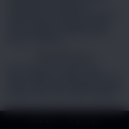
Créteil
Drancy
Évry-Courcouronnes
Issy-les-Moulineaux
Ivry-sur-Seine
Levallois-Perret
Montreuil
Nanterre
Noisy-le-Grand
Pantin
Paris
Rueil-Malmaison
Saint-Maur-des-Fossés
Versailles
Vitry-sur-Seine
LES PRINCIPALES VILLES
Paris
Marseille
Lyon
Toulouse
Nice
Nantes
Montpellier
Strasbourg
Bordeaux
Lille
Rennes
Reims
Toulon
Saint-Étienne
Le Havre
Grenoble
Angers
Dijon
Nîmes
Villeurbanne
Confidentialité
Mentions Légales