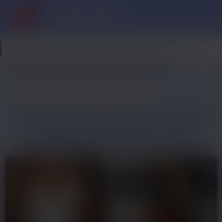
Rencontre Cougar
Cougar ce soir, plaisir garanti
Rencontre Cougar
>
Seine-Saint-Denis
>
Saint-Denis
Vos rencontres cougar à Saint-Denis en un clic
10
Dernière connexion il y a 17 min
profils
À Saint-Denis, il est tout à fait possible de croiser des femmes
mûres locales en quête de nouvelles rencontres. La ville offre
plusieurs lieux propices à des échanges spontanés dans une
ANNONCES DE FEMMES MÛRES À EXPLORER
ambiance adulte. Le bar Le Comptoir des Arts, avec son
atmosphère cosy et sa sélection de vins raffinés, est un
endroit prisé par un public mature. Pour ceux qui préfèrent un
cadre plus tranquille, le salon de l’Hôtel Bellepierre propose un
espace élégant où l’on peut discuter autour d’un cocktail. Les
amateurs de culture ne manqueront pas de se rendre à
l’Espace des Arts, où les expositions et événements attirent un
public diversifié et ouvert aux rencontres. Enfin, pour ceux qui